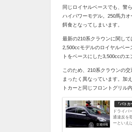
同じロイヤルベースでも、警らパト
ハイパワーモデル。250馬力
餌食となってしまいます。
最新の210系クラウンに関し
2,500ccモデルのロイヤル
トをベースにした3,500cc
このため、210系クラウンの
まったく異なっています。加
トカーと同じフロントグリル
「パトカ
ドライバ
通違反を
ーといえ
交通情報
る覆面パ