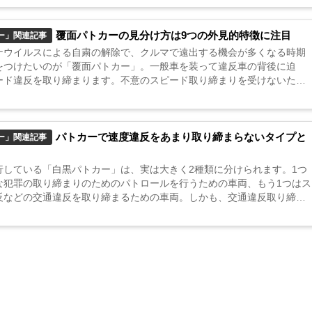
..
覆面パトカーの見分け方は9つの外見的特徴に注目
ー」関連記事
ナウイルスによる自粛の解除で、クルマで遠出する機会が多くなる時期
をつけたいのが「覆面パトカー」。一般車を装って違反車の背後に迫
ード違反を取り締まります。不意のスピード取り締まりを受けないため
面パトカーの見分け方を覚えておいて損はありません。 覆面パトカーの
...
パトカーで速度違反をあまり取り締まらないタイプと
ー」関連記事
行している「白黒パトカー」は、実は大きく2種類に分けられます。1つ
な犯罪の取り締まりのためのパトロールを行うための車両、もう1つはス
反などの交通違反を取り締まるための車両。しかも、交通違反取り締ま
パトカーは制限速度を超えて走行することも可能なのでした。 制限速度