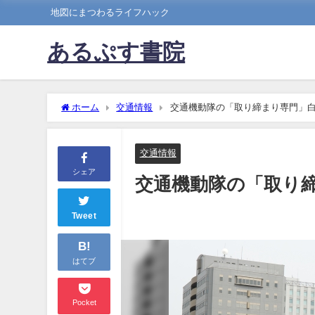
地図にまつわるライフハック
あるぷす書院
ホーム
交通情報
交通機動隊の「取り締まり専門」
交通情報
シェア
交通機動隊の「取り
Tweet
B!
はてブ
Pocket