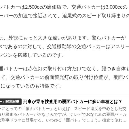
カーは2,500ccの廉価版で、交通パトカーは3,000ccの
オーバーの加速で接近されて、追尾式のスピード取り締まり
ては、外観にもっと大きな違いがあります。警らパトカーが
ベースであるのに対して、交通機動隊の交通パトカーはアスリ
のエンジンを搭載しているのです。
交通パトカーは赤色灯の取り付け方だけでなく、顔つき自体
えて、交通パトカーの前面警光灯の取り付け位置が、覆面パ
内になっているのも特徴です。
刑事が乗る捜査用の覆面パトカーに多い車種とは？
ー」関連記事
ーにとっての「覆面パトカー」といえば、スピード違反を中心とした交
取り締まるパトカーがおなじみですが、テレビでおなじみの覆面パトカ
ば刑事ドラマに登場する、いわゆる「面パト」でしょう。捜査で使われ
トカーに多い車種とその値段について見ていきましょう。 機動捜査隊が