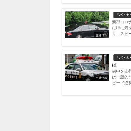
使う覆面パ.
「パトカ
新型コロ
に特に気
り、スピ
交通情報
にも、覆
見分け方にナ
「パトカ
は
街中を走
は一般的
交通情報
ピード違
り専用の
を超え...