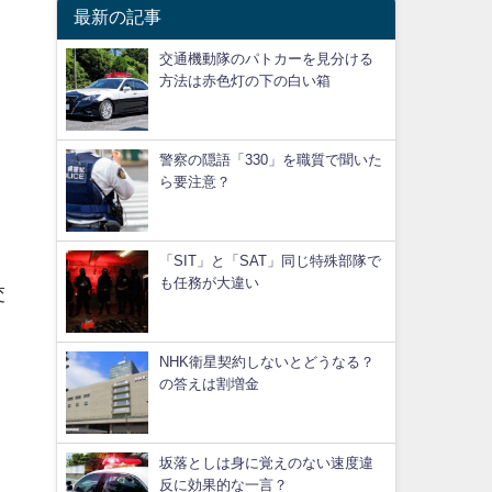
最新の記事
交通機動隊のパトカーを見分ける
方法は赤色灯の下の白い箱
警察の隠語「330」を職質で聞いた
ら要注意？
「SIT」と「SAT」同じ特殊部隊で
も任務が大違い
交
NHK衛星契約しないとどうなる？
の答えは割増金
坂落としは身に覚えのない速度違
反に効果的な一言？