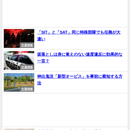
「SIT」と「SAT」同じ特殊部隊でも任務が大
違い
交通情報
坂落としは身に覚えのない速度違反に効果的な
一言？
交通情報
神出鬼没「新型オービス」を事前に察知する方
法
交通情報