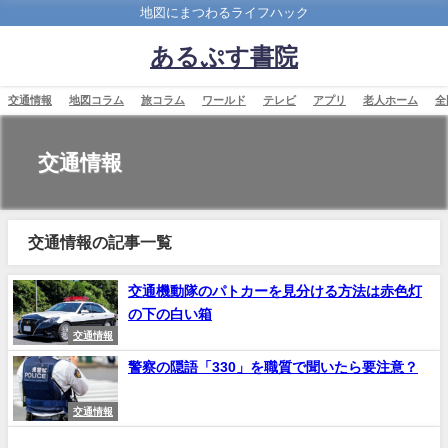
地図にまつわるライフハック
あるぷす書院
交通情報
地図コラム
旅コラム
ワールド
テレビ
アプリ
老人ホーム
全
交通情報
交通情報の記事一覧
交通機動隊のパトカーを見分ける方法は赤色灯
の下の白い箱
交通情報
警察の隠語「330」を職質で聞いたら要注意？
交通情報