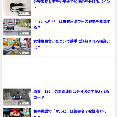
公安警察をデモや集会で私服の見分けるポイン
ト
交通情報
「うかんむり」は警察用語で何の犯罪を意味す
る？
交通情報
女性警察官が合コンで勝手に誤解される職業と
は？
交通情報
職質「123」の無線連絡は身分照会で使われる
コード
交通情報
警察用語で「マルヒ」は被害者？被疑者どっ