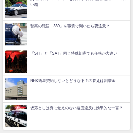
い箱
警察の隠語「330」を職質で聞いたら要注意？
「SIT」と「SAT」同じ特殊部隊でも任務が大違い
NHK衛星契約しないとどうなる？の答えは割増金
坂落としは身に覚えのない速度違反に効果的な一言？