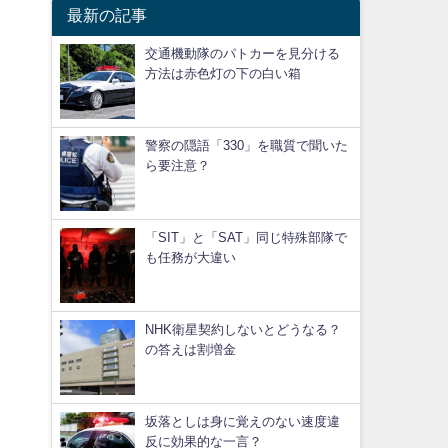
最新の記事
交通機動隊のパトカーを見分ける
方法は赤色灯の下の白い箱
警察の隠語「330」を職質で聞いた
ら要注意？
「SIT」と「SAT」同じ特殊部隊で
も任務が大違い
NHK衛星契約しないとどうなる？
の答えは割増金
坂落としは身に覚えのない速度違
反に効果的な一言？