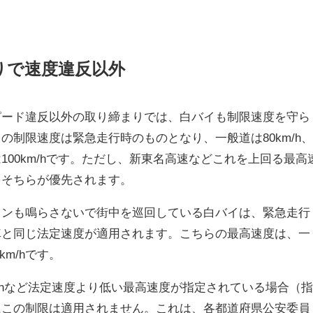
りで速度違反以外
ピード違反以外の取り締まりでは、白バイも制限速度を守ら
の制限速度は緊急走行時のものとなり、一般道は80km/h
100km/hです。ただし、新東名高速などこれを上回る最高
、そちらが優先されます。
レンも鳴らさないで街中を巡回している白バイは、緊急走行
車と同じ法定速度が適用されます。こちらの最高速度は、一
km/hです。
m/hなど法定速度より低い最高速度が指定されている場合（
にこの制限は適用されません。これは、各都道府県公安委員