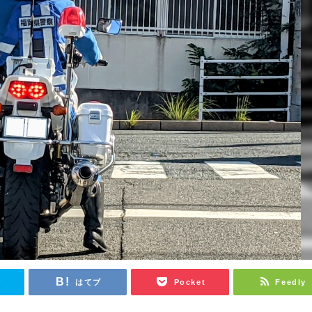
r
はてブ
Pocket
Feedly