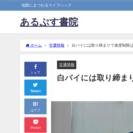
地図にまつわるライフハック
あるぷす書院
ホーム
交通情報
白バイには取り締まりで速度制限
交通情報
シェア
白バイには取り締ま
Tweet
B!
はてブ
Pocket