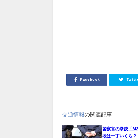
Facebook
Twitt
交通情報
の関連記事
警察官の拳銃「M3
段は一丁いくら？