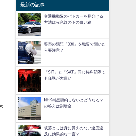
最新の記事
交通機動隊のパトカーを見分ける
方法は赤色灯の下の白い箱
警察の隠語「330」を職質で聞いた
ら要注意？
「SIT」と「SAT」同じ特殊部隊で
も任務が大違い
NHK衛星契約しないとどうなる？
休
の答えは割増金
坂落としは身に覚えのない速度違
反に効果的な一言？