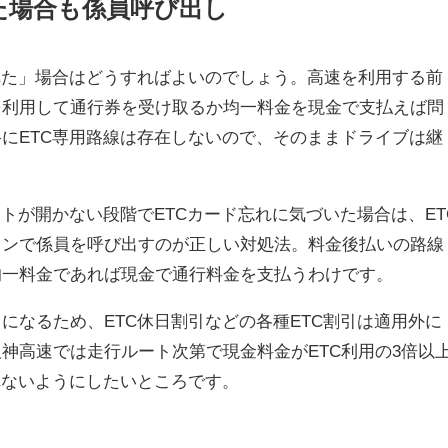
た場合も係員呼び出し
れた」場合はどうすればよいのでしょう。高速を利用する前
を利用して通行券を受け取るか均一料金を現金で支払えば問
にETC専用路線は存在しないので、そのままドライブは継
ートが開かない段階でETCカード忘れに気づいた場合は、ET
タンで係員を呼び出すのが正しい対処法。料金後払いの路線
均一料金であれば現金で通行料金を支払うわけです。
になるため、ETC休日割引などの各種ETC割引は適用外に
神高速では走行ルート次第で現金料金がETC利用の3倍以
れないようにしたいところです。