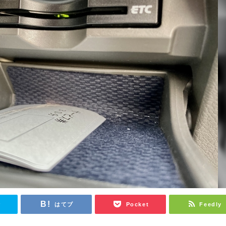
r
はてブ
Pocket
Feedly