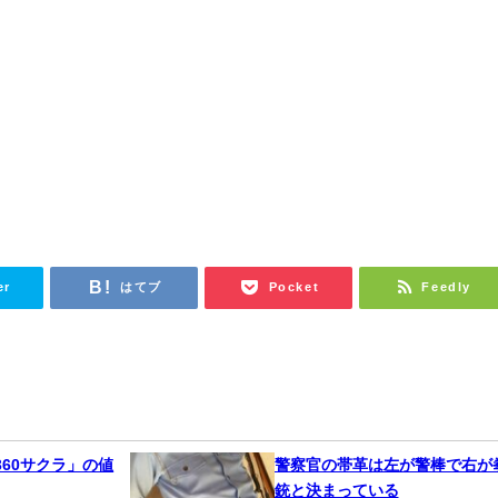
er
はてブ
Pocket
Feedly
60サクラ」の値
警察官の帯革は左が警棒で右が
銃と決まっている