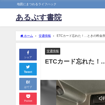
地図にまつわるライフハック
あるぷす書院
ホーム
交通情報
ETCカード忘れた！…ときの料金
交通情報
シェア
ETCカード忘れた！
Tweet
B!
はてブ
Pocket