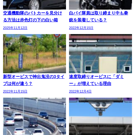
交通機動隊のパトカーを見分け
白バイ隊員は取り締まり中も拳
る方法は赤色灯の下の白い箱
銃を装着している？
2025年11月12日
2022年12月15日
新型オービスで神出鬼没の3タイ
速度取締りオービスに「ダミ
プは何が違う？
ー」が増えている理由
2022年11月15日
2022年12月4日