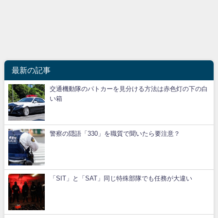
最新の記事
交通機動隊のパトカーを見分ける方法は赤色灯の下の白
い箱
警察の隠語「330」を職質で聞いたら要注意？
「SIT」と「SAT」同じ特殊部隊でも任務が大違い