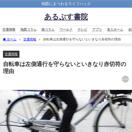
地図にまつわるライフハック
あるぷす書院
交通情報
地図コラム
旅コラム
ワールド
テレビ
アプリ
老人ホーム
全
ホーム
交通情報
自転車は左側通行を守らないといきなり赤切符の理由
交通情報
自転車は左側通行を守らないといきなり赤切符の
理由