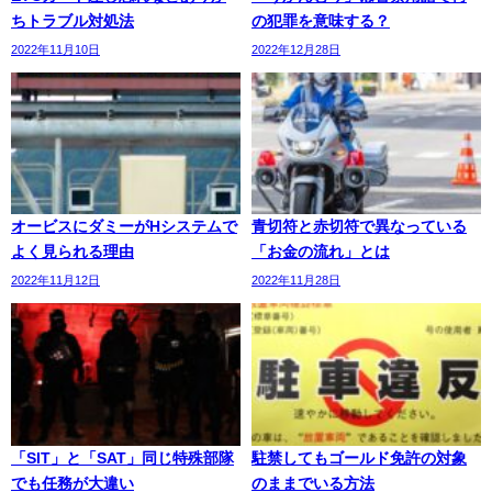
ちトラブル対処法
の犯罪を意味する？
2022年11月10日
2022年12月28日
オービスにダミーがHシステムで
青切符と赤切符で異なっている
よく見られる理由
「お金の流れ」とは
2022年11月12日
2022年11月28日
「SIT」と「SAT」同じ特殊部隊
駐禁してもゴールド免許の対象
でも任務が大違い
のままでいる方法