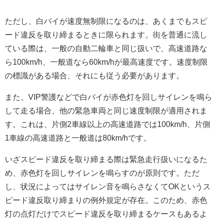
ただし、白バイが速度無制限になるのは、あくまでもスピ
ード違反を取り締まるときに限られます。街を普通に流し
ている際は、一般の自動二輪車と同じ扱いで、高速道路な
ら100km/h、一般道なら60km/hが最高速度です。速度制限
の標識がある場合、それにも従う必要があります。
また、VIP警護などで白バイが赤色灯を回しサイレンを鳴ら
して走る場合、他の緊急車両と同じ速度制限が適用されま
す。これは、片側2車線以上の高速道路では100km/h、片側
1車線の高速道路と一般道は80km/hです。
いざスピード違反を取り締まる際は緊急走行扱いになるた
め、赤色灯を回しサイレンを鳴らすのが原則です。ただ
し、状況によってはサイレン音を鳴らさなくてOKというス
ピード違反取り締まりの例外規定が存在。このため、赤色
灯の点灯だけでスピード違反を取り締まるケースもあるよ