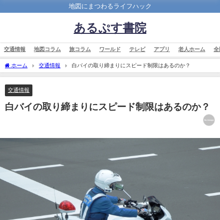
地図にまつわるライフハック
あるぷす書院
交通情報
地図コラム
旅コラム
ワールド
テレビ
アプリ
老人ホーム
全
ホーム
交通情報
白バイの取り締まりにスピード制限はあるのか？
交通情報
白バイの取り締まりにスピード制限はあるのか？