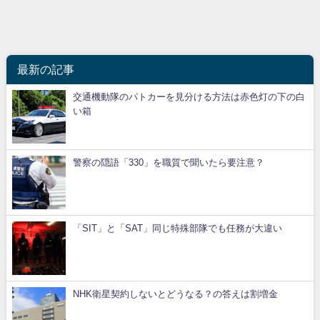
最新の記事
交通機動隊のパトカーを見分ける方法は赤色灯の下の白
い箱
警察の隠語「330」を職質で聞いたら要注意？
「SIT」と「SAT」同じ特殊部隊でも任務が大違い
NHK衛星契約しないとどうなる？の答えは割増金