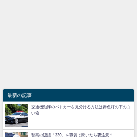
最新の記事
交通機動隊のパトカーを見分ける方法は赤色灯の下の白
い箱
警察の隠語「330」を職質で聞いたら要注意？