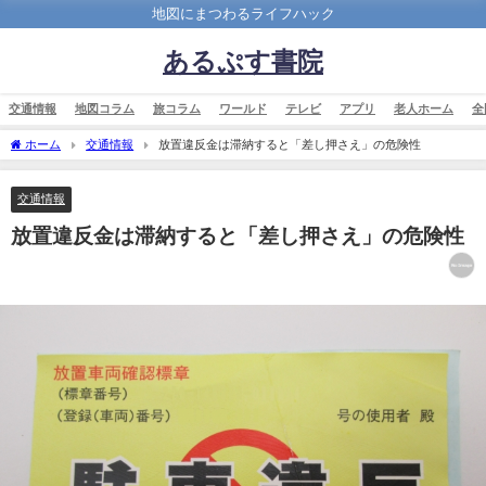
地図にまつわるライフハック
あるぷす書院
交通情報
地図コラム
旅コラム
ワールド
テレビ
アプリ
老人ホーム
全
ホーム
交通情報
放置違反金は滞納すると「差し押さえ」の危険性
交通情報
放置違反金は滞納すると「差し押さえ」の危険性