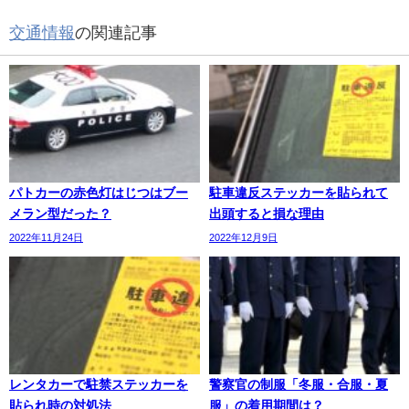
交通情報
の関連記事
パトカーの赤色灯はじつはブー
駐車違反ステッカーを貼られて
メラン型だった？
出頭すると損な理由
2022年11月24日
2022年12月9日
レンタカーで駐禁ステッカーを
警察官の制服「冬服・合服・夏
貼られ時の対処法
服」の着用期間は？