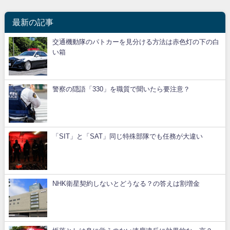
最新の記事
交通機動隊のパトカーを見分ける方法は赤色灯の下の白
い箱
警察の隠語「330」を職質で聞いたら要注意？
「SIT」と「SAT」同じ特殊部隊でも任務が大違い
NHK衛星契約しないとどうなる？の答えは割増金