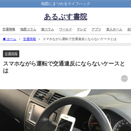
地図にまつわるライフハック
あるぷす書院
交通情報
地図コラム
旅コラム
ワールド
テレビ
アプリ
老人ホーム
全
ホーム
交通情報
スマホながら運転で交通違反にならないケースとは
交通情報
スマホながら運転で交通違反にならないケースと
は