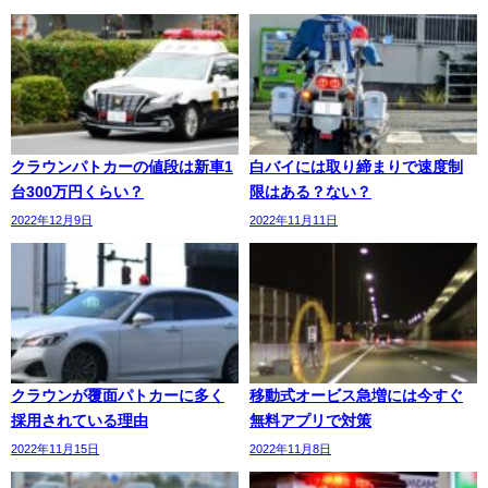
クラウンパトカーの値段は新車1
白バイには取り締まりで速度制
台300万円くらい？
限はある？ない？
2022年12月9日
2022年11月11日
クラウンが覆面パトカーに多く
移動式オービス急増には今すぐ
採用されている理由
無料アプリで対策
2022年11月15日
2022年11月8日