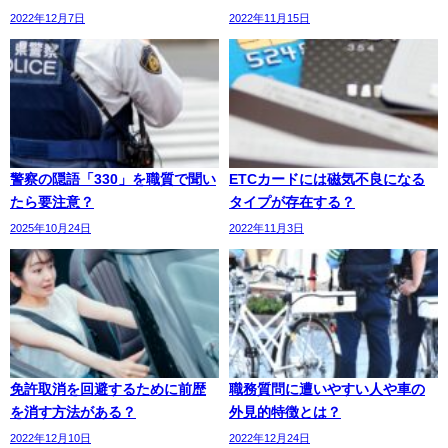
2022年12月7日
2022年11月15日
警察の隠語「330」を職質で聞い
ETCカードには磁気不良になる
たら要注意？
タイプが存在する？
2025年10月24日
2022年11月3日
免許取消を回避するために前歴
職務質問に遭いやすい人や車の
を消す方法がある？
外見的特徴とは？
2022年12月10日
2022年12月24日