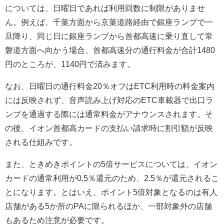
については、日曜日であれば利用回数に制限がありませ
ん。例えば、千葉方面から京葉道路経由で銀座ランプで一
旦降り、同じ日に銀座ランプから首都高速に乗り直して常
磐道方面へ向かう場合、首都高速分の通行料金が合計1480
円のところが、1140円で済みます。
なお、日曜日の通行料金20％オフはETC利用時の料金案内
には反映されず、音声読み上げ対応のETC車載器で出口ラ
ンプを通過する際には通常料金がアナウンスされます。そ
の後、イオン首都高カードの支払い請求時に割引額が反映
される仕組みです。
また、ときめきポイントの5倍サービスについては、イオン
カードの通常利用が0.5％還元のため、2.5％が還元されるこ
とになります。とはいえ、ポイント5倍対象となるのは有人
店舗がある5か所のPAに限られるほか、一部対象外の店舗
もあるため注意が必要です。