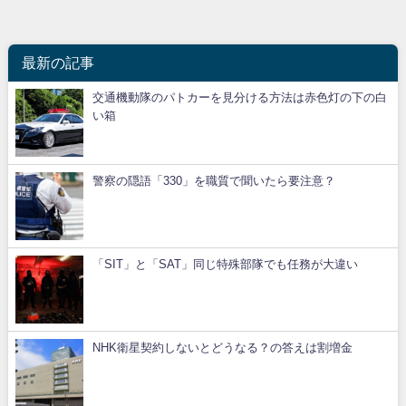
最新の記事
交通機動隊のパトカーを見分ける方法は赤色灯の下の白
い箱
警察の隠語「330」を職質で聞いたら要注意？
「SIT」と「SAT」同じ特殊部隊でも任務が大違い
NHK衛星契約しないとどうなる？の答えは割増金