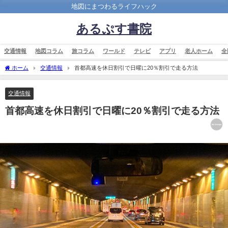
地図にまつわるライフハック
あるぷす書院
交通情報
地図コラム
旅コラム
ワールド
テレビ
アプリ
老人ホーム
全
ホーム
交通情報
首都高速を休日割引で日曜に20％割引で走る方法
交通情報
首都高速を休日割引で日曜に20％割引で走る方法