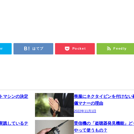
er
はてブ
Pocket
Feedly
トマシンの決定
喪服にネクタイピンを付けない
儀マナーの理由
2022年11月1日
実践しているテ
受信機の「盗聴器発見機能」ど
やって使うもの？