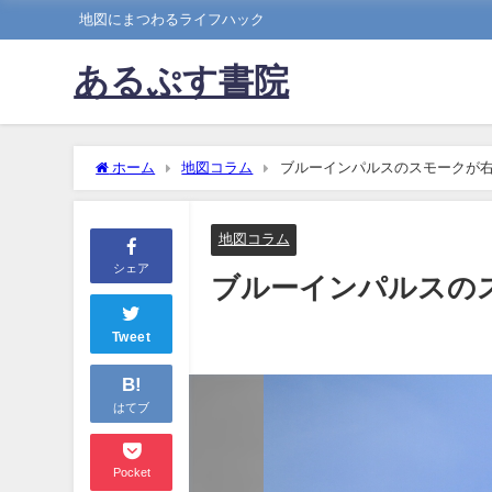
地図にまつわるライフハック
あるぷす書院
ホーム
地図コラム
ブルーインパルスのスモークが
地図コラム
シェア
ブルーインパルスの
Tweet
B!
はてブ
Pocket