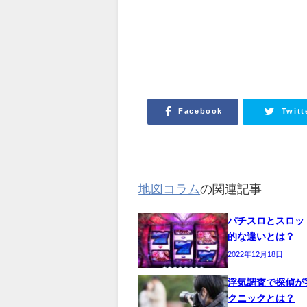
Facebook
Twitt
地図コラム
の関連記事
パチスロとスロッ
的な違いとは？
2022年12月18日
浮気調査で探偵が
クニックとは？