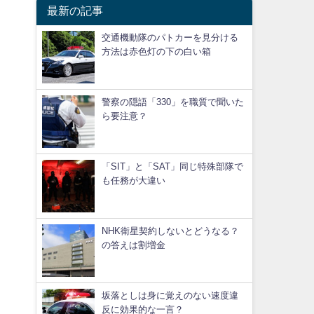
最新の記事
交通機動隊のパトカーを見分ける
方法は赤色灯の下の白い箱
警察の隠語「330」を職質で聞いた
ら要注意？
「SIT」と「SAT」同じ特殊部隊で
も任務が大違い
NHK衛星契約しないとどうなる？
の答えは割増金
坂落としは身に覚えのない速度違
反に効果的な一言？