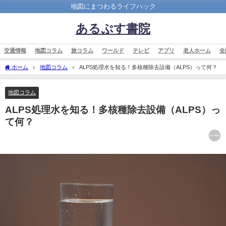
地図にまつわるライフハック
あるぷす書院
交通情報
地図コラム
旅コラム
ワールド
テレビ
アプリ
老人ホーム
全
ホーム
地図コラム
ALPS処理水を知る！多核種除去設備（ALPS）って何？
地図コラム
ALPS処理水を知る！多核種除去設備（ALPS）っ
て何？