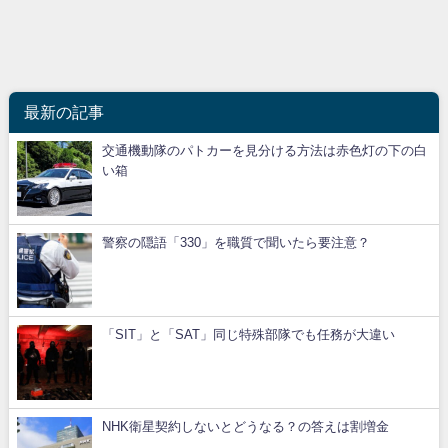
最新の記事
交通機動隊のパトカーを見分ける方法は赤色灯の下の白
い箱
警察の隠語「330」を職質で聞いたら要注意？
「SIT」と「SAT」同じ特殊部隊でも任務が大違い
NHK衛星契約しないとどうなる？の答えは割増金