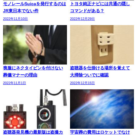
モノレールSuicaを発行するのは
トヨタ純正ナビには共通の隠し
JR東日本でない件
コマンドがある？
2022年11月10日
2022年12月29日
喪服にネクタイピンを付けない
盗聴器を仕掛ける場所を覚えて
葬儀マナーの理由
大掃除ついでに確認
2022年11月1日
2022年12月15日
盗聴器発見機の最新版は盗撮カ
宇宙葬の費用はロケットでなけ