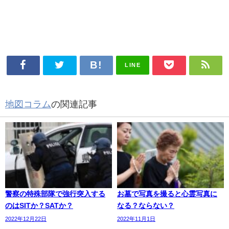
LINE
地図コラム
の関連記事
警察の特殊部隊で強行突入する
お墓で写真を撮ると心霊写真に
のはSITか？SATか？
なる？ならない？
2022年12月22日
2022年11月1日