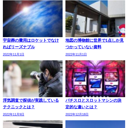
宇宙葬の費用はロケットでなけ
地図の博物館に世界で1点しか見
ればリーズナブル
つかっていない資料
2022年11月1日
2022年11月1日
浮気調査で探偵が実践している
パチスロとスロットマシンの決
テクニックとは？
定的な違いとは？
2022年11月9日
2022年12月18日