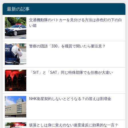
最新の記事
交通機動隊のパトカーを見分ける方法は赤色灯の下の白
い箱
警察の隠語「330」を職質で聞いたら要注意？
「SIT」と「SAT」同じ特殊部隊でも任務が大違い
NHK衛星契約しないとどうなる？の答えは割増金
坂落としは身に覚えのない速度違反に効果的な一言？