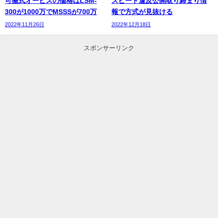
可搬式オービスの価格はLSM-
スピード違反公開取り締まり情
300が1000万でMSSSが700万
報で方式が見抜ける
2022年11月26日
2022年12月18日
スポンサーリンク