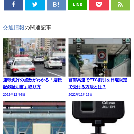
LINE
交通情報
の関連記事
運転免許の点数がわかる「運転
首都高速でETC割引を日曜限定
記録証明書」取り方
で受ける方法とは？
2022年12月6日
2022年11月15日