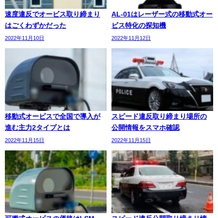
速度違反でオービス取り締まり
AL-01はレーザー式の移動式オー
はごくわずかだった
ビス特化の探知機
2022年11月10日
2022年11月12日
移動式オービスで全国で導入が
スピード違反取り締まり場所の
進む主力2タイプとは
公開情報をスマホ確認
2022年11月15日
2022年11月15日