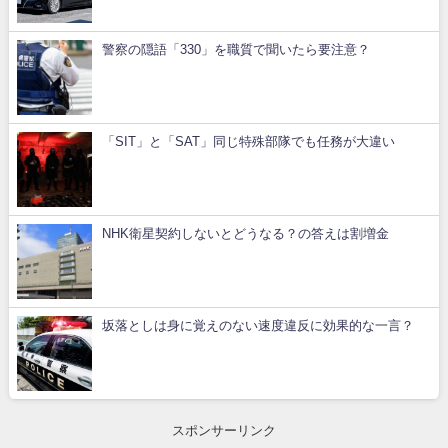
警察の隠語「330」を職質で聞いたら要注意？
「SIT」と「SAT」同じ特殊部隊でも任務が大違い
NHK衛星契約しないとどうなる？の答えは割増金
坂落としは身に覚えのない速度違反に効果的な一言？
スポンサーリンク