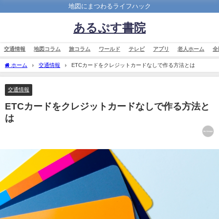
地図にまつわるライフハック
あるぷす書院
交通情報
地図コラム
旅コラム
ワールド
テレビ
アプリ
老人ホーム
全
ホーム
交通情報
ETCカードをクレジットカードなしで作る方法とは
交通情報
ETCカードをクレジットカードなしで作る方法と
は