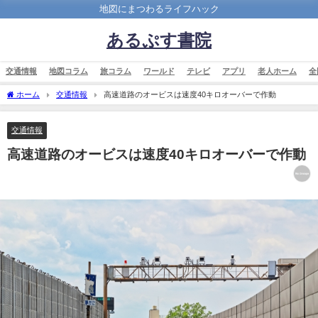
地図にまつわるライフハック
あるぷす書院
交通情報
地図コラム
旅コラム
ワールド
テレビ
アプリ
老人ホーム
全
ホーム
交通情報
高速道路のオービスは速度40キロオーバーで作動
交通情報
高速道路のオービスは速度40キロオーバーで作動