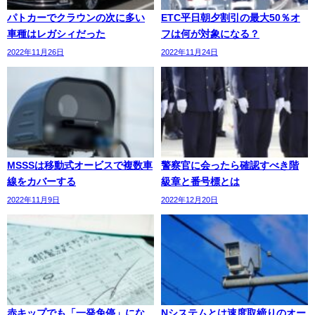
パトカーでクラウンの次に多い
ETC平日朝夕割引の最大50％オ
車種はレガシィだった
フは何が対象になる？
2022年11月26日
2022年11月24日
MSSSは移動式オービスで複数車
警察官に会ったら確認すべき階
線をカバーする
級章と番号標とは
2022年11月9日
2022年12月20日
赤キップでも「一発免停」にな
Nシステムとは速度取締りのオー