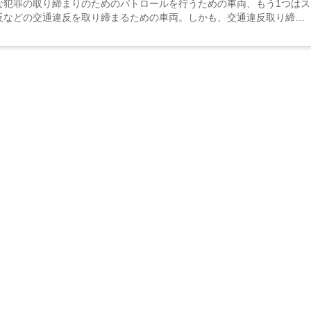
な犯罪の取り締まりのためのパトロールを行うための車両、もう1つはス
反などの交通違反を取り締まるための車両。しかも、交通違反取り締ま
パトカーは制限速度を超えて走行することも可能なのでした。 制限速度