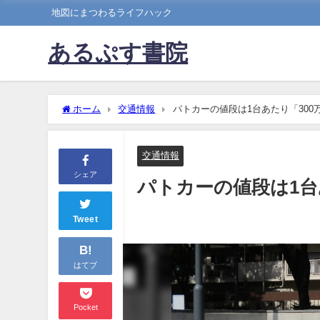
地図にまつわるライフハック
あるぷす書院
ホーム
交通情報
パトカーの値段は1台あたり「300
交通情報
シェア
パトカーの値段は1台
Tweet
B!
はてブ
Pocket