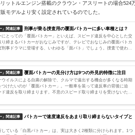
.5リットルエンジン搭載のクラウン・アスリートの場合524
市販モデルより安く設定されているのでした。
刑事が乗る捜査用の覆面パトカーに多い車種とは？
ー」関連記事
ーにとっての「覆面パトカー」といえば、スピード違反を中心とした交
取り締まるパトカーがおなじみですが、テレビでおなじみの覆面パトカ
ば刑事ドラマに登場する、いわゆる「面パト」でしょう。捜査で使われ
トカーに多い車種とその値段について見ていきましょう。 機動捜査隊が
..
覆面パトカーの見分け方は9つの外見的特徴に注目
ー」関連記事
ナウイルスによる自粛の解除で、クルマで遠出する機会が多くなる時期
をつけたいのが「覆面パトカー」。一般車を装って違反車の背後に迫
ード違反を取り締まります。不意のスピード取り締まりを受けないため
面パトカーの見分け方を覚えておいて損はありません。 覆面パトカーの
...
パトカーで速度違反をあまり取り締まらないタイプと
ー」関連記事
行している「白黒パトカー」は、実は大きく2種類に分けられます。1つ