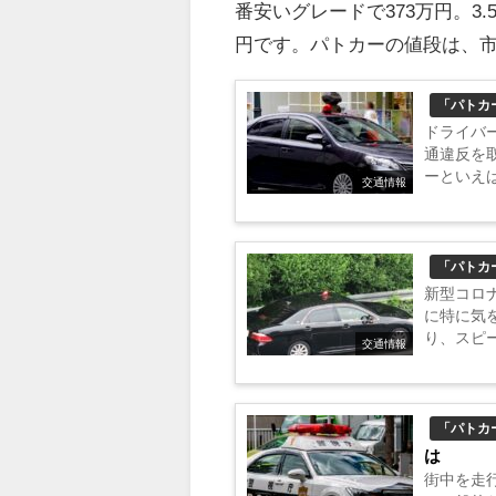
番安いグレードで373万円。3
円です。パトカーの値段は、
「パトカ
ドライバ
通違反を
ーといえ
交通情報
る覆面パ
使う覆面パ.
「パトカ
新型コロ
に特に気
り、スピ
交通情報
にも、覆
見分け方にナ
「パトカ
は
街中を走