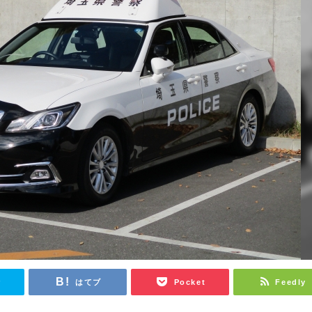
r
はてブ
Pocket
Feedly