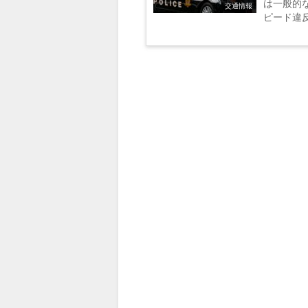
は一般的
交通情報
ピード違
り専用の
を超え...