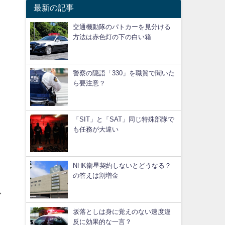
最新の記事
交通機動隊のパトカーを見分ける
方法は赤色灯の下の白い箱
警察の隠語「330」を職質で聞いた
ら要注意？
「SIT」と「SAT」同じ特殊部隊で
も任務が大違い
NHK衛星契約しないとどうなる？
の答えは割増金
し
坂落としは身に覚えのない速度違
反に効果的な一言？