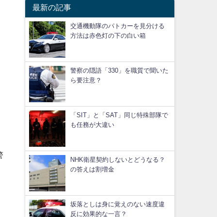
最新の記事
交通機動隊のパトカーを見分ける
方法は赤色灯の下の白い箱
警察の隠語「330」を職質で聞いた
ら要注意？
「SIT」と「SAT」同じ特殊部隊で
も任務が大違い
警
NHK衛星契約しないとどうなる？
の答えは割増金
坂落としは身に覚えのない速度違
反に効果的な一言？