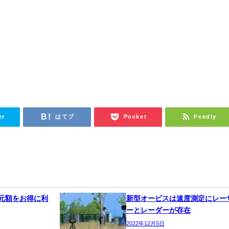
er
はてブ
Pocket
Feedly
還元額をお得に利
新型オービスは速度測定にレー
ーとレーダーが存在
2022年12月5日