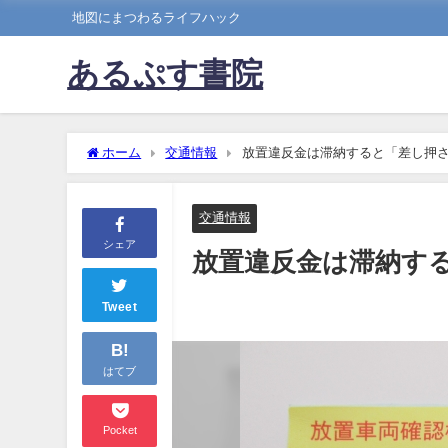
地図にまつわるライフハック
あるぷす書院
ホーム
交通情報
放置違反金は滞納すると「差し押
交通情報
シェア
放置違反金は滞納す
Tweet
B!
はてブ
Pocket