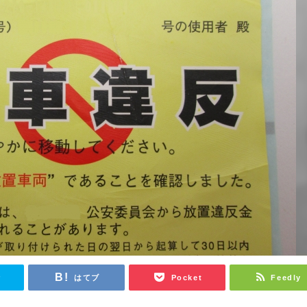
r
はてブ
Pocket
Feedly