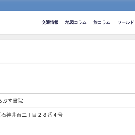
交通情報
地図コラム
旅コラム
ワールド
るぷす書院
区石神井台二丁目２８番４号