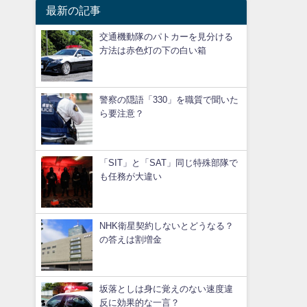
最新の記事
交通機動隊のパトカーを見分ける
方法は赤色灯の下の白い箱
警察の隠語「330」を職質で聞いた
ら要注意？
「SIT」と「SAT」同じ特殊部隊で
も任務が大違い
NHK衛星契約しないとどうなる？
の答えは割増金
坂落としは身に覚えのない速度違
反に効果的な一言？