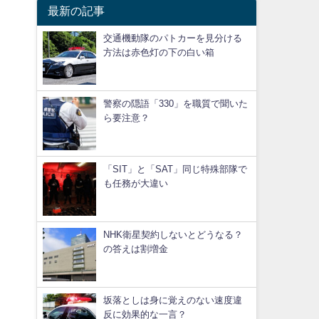
最新の記事
交通機動隊のパトカーを見分ける
方法は赤色灯の下の白い箱
警察の隠語「330」を職質で聞いた
ら要注意？
「SIT」と「SAT」同じ特殊部隊で
も任務が大違い
NHK衛星契約しないとどうなる？
の答えは割増金
坂落としは身に覚えのない速度違
反に効果的な一言？