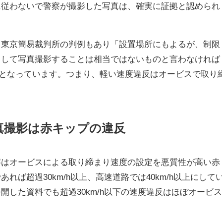
に従わないで警察が撮影した写真は、確実に証拠と認められ
る東京簡易裁判所の判例もあり「設置場所にもよるが、制限
トして写真撮影することは相当ではないものと言わなければ
4日）となっています。つまり、軽い速度違反はオービスで取り
真撮影は赤キップの違反
察はオービスによる取り締まり速度の設定を悪質性が高い赤
れば超過30km/h以上、高速道路では40km/h以上にして
開した資料でも超過30km/h以下の速度違反はほぼオービ