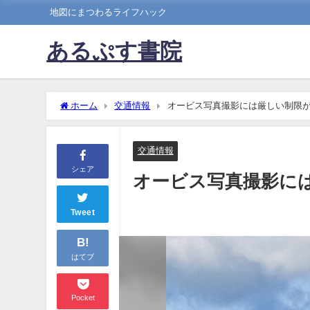
地図にまつわるライフハック
あるぷす書院
ホーム
交通情報
オービス写真撮影には厳しい制限
交通情報
シェア
オービス写真撮影に
Tweet
B!
はてブ
Pocket