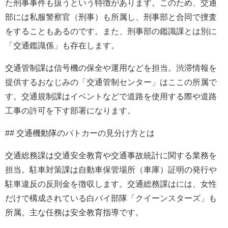
た刑事事件も扱うという特徴があります。このため、交通
部には私服警察官（刑事）も所属し、刑事部と合同で捜査
をすることもあるのです。また、刑事部の鑑識課とは別に
「交通鑑識係」も存在します。
交通管制課は信号機の保全や運用などを担当。渋滞情報を
提供するおなじみの「交通管制センター」はここの所属で
す。交通規制課はイベントなどで道路を使用する際や道路
工事の許可を下す部署になります。
## 交通機動隊のパトカーの見分け方とは
交通総務課は交通安全教育や交通事故統計に関する業務を
担当。駐車対策課は自動車保管場所（車庫）証明の発行や
駐車違反の反則金を徴収します。交通総務課はには、女性
だけで構成されている白バイ部隊「クイーンスターズ」も
所属。主な任務は安全教育指導です。