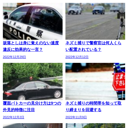
坂落としは身に覚えのない速度
ネズミ捕りで警察官は何人くら
違反に効果的な一言？
い配置されている？
2022年12月29日
2022年12月12日
覆面パトカーの見分け方は9つの
ネズミ捕りの時間帯を知って取
外見的特徴に注目
り締まりを回避する
2022年12月2日
2022年11月9日