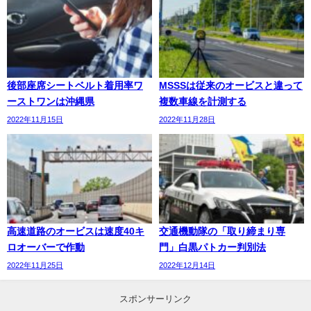
後部座席シートベルト着用率ワ
MSSSは従来のオービスと違って
ーストワンは沖縄県
複数車線を計測する
2022年11月15日
2022年11月28日
高速道路のオービスは速度40キ
交通機動隊の「取り締まり専
ロオーバーで作動
門」白黒パトカー判別法
2022年11月25日
2022年12月14日
スポンサーリンク