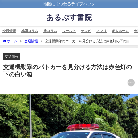
地図にまつわるライフハック
あるぷす書院
交通情報
地図コラム
旅コラム
ワールド
テレビ
アプリ
老人ホーム
全
ホーム
交通情報
交通機動隊のパトカーを見分ける方法は赤色灯の下の白い
箱
交通情報
交通機動隊のパトカーを見分ける方法は赤色灯の
下の白い箱