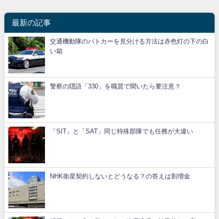
最新の記事
交通機動隊のパトカーを見分ける方法は赤色灯の下の白
い箱
警察の隠語「330」を職質で聞いたら要注意？
「SIT」と「SAT」同じ特殊部隊でも任務が大違い
NHK衛星契約しないとどうなる？の答えは割増金