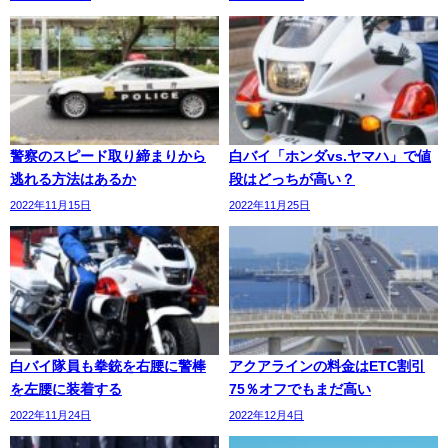
警察のスピード取り締まりから
白バイ「ホンダvs.ヤマハ」で値
逃れる方法はあるか
段はどっちが高い？
2022年11月15日
2022年11月25日
白バイ隊員も拳銃を右腰に警棒
アクアラインの料金はETC割引
を左腰に装着する
75％オフでもまだ高い
2022年11月24日
2022年12月4日