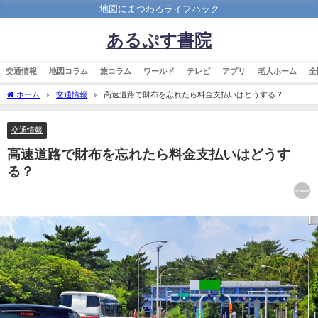
地図にまつわるライフハック
あるぷす書院
交通情報
地図コラム
旅コラム
ワールド
テレビ
アプリ
老人ホーム
全
ホーム
交通情報
高速道路で財布を忘れたら料金支払いはどうする？
交通情報
高速道路で財布を忘れたら料金支払いはどうす
る？