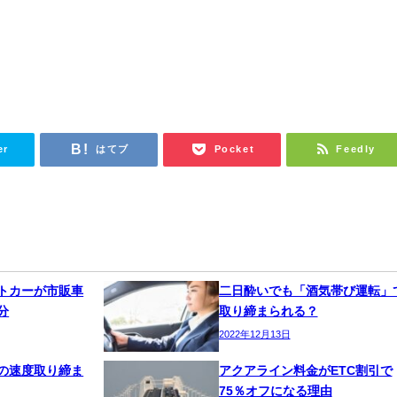
er
はてブ
Pocket
Feedly
トカーが市販車
二日酔いでも「酒気帯び運転」
分
取り締まられる？
2022年12月13日
の速度取り締ま
アクアライン料金がETC割引で
75％オフになる理由