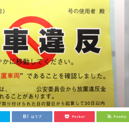
r
はてブ
Pocket
Feedly