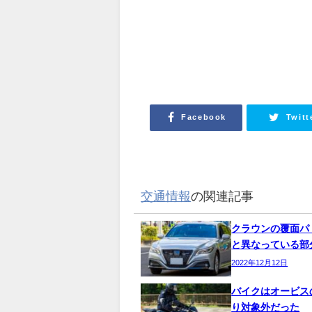
Facebook
Twitt
交通情報
の関連記事
クラウンの覆面パ
と異なっている部
2022年12月12日
バイクはオービス
り対象外だった