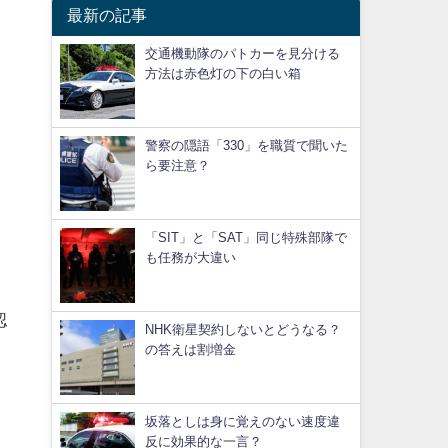
最新の記事
交通機動隊のパトカーを見分ける
方法は赤色灯の下の白い箱
警察の隠語「330」を職質で聞いた
ら要注意？
「SIT」と「SAT」同じ特殊部隊で
も任務が大違い
認
NHK衛星契約しないとどうなる？
の答えは割増金
坂落としは身に覚えのない速度違
反に効果的な一言？