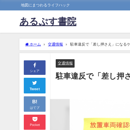
地図にまつわるライフハック
あるぷす書院
ホーム
交通情報
駐車違反で「差し押さえ」になる
交通情報
シェア
駐車違反で「差し押
Tweet
B!
はてブ
Pocket