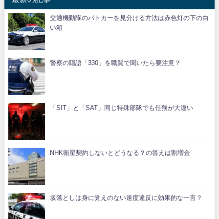
交通機動隊のパトカーを見分ける方法は赤色灯の下の白
い箱
警察の隠語「330」を職質で聞いたら要注意？
「SIT」と「SAT」同じ特殊部隊でも任務が大違い
NHK衛星契約しないとどうなる？の答えは割増金
坂落としは身に覚えのない速度違反に効果的な一言？