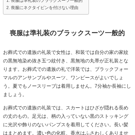
喪服は準礼装のブラックスーツ一般的
喪服にネクタイピンを付けない理由
喪服は準礼装のブラックスーツ一般的
お葬式での遺族の礼装で女性は、和装では自分の家の家紋
の黒無地染め抜き五つ紋付き、黒無地の丸帯が正礼装とな
ります。お葬式での遺族の礼で洋装では、ブラックフォー
マルのアンサンブルやスーツ、ワンピースがよいでしょ
う。夏でもノースリーブは着用しません。7分袖か長袖にし
ましょう。
お葬式での遺族の礼装では、スカートはひざが隠れる長め
の丈のもの。足元は、柄の入っていない黒のストッキング
に光沢や飾りのないパンプスを着用してください。長い髪
はまとめます。濃い色の化粧、香水はふさわしくありませ