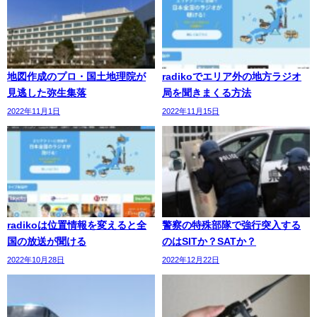
地図作成のプロ・国土地理院が
radikoでエリア外の地方ラジオ
見逃した弥生集落
局を聞きまくる方法
2022年11月1日
2022年11月15日
radikoは位置情報を変えると全
警察の特殊部隊で強行突入する
国の放送が聞ける
のはSITか？SATか？
2022年10月28日
2022年12月22日