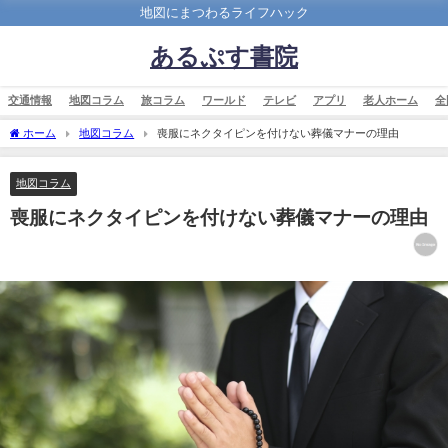
地図にまつわるライフハック
あるぷす書院
交通情報
地図コラム
旅コラム
ワールド
テレビ
アプリ
老人ホーム
全
ホーム
地図コラム
喪服にネクタイピンを付けない葬儀マナーの理由
地図コラム
喪服にネクタイピンを付けない葬儀マナーの理由