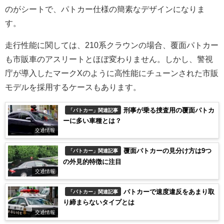
のがシートで、パトカー仕様の簡素なデザインになりま
す。
走行性能に関しては、210系クラウンの場合、覆面パトカー
も市販車のアスリートとほぼ変わりません。しかし、警視
庁が導入したマークXのように高性能にチューンされた市販
モデルを採用するケースもあります。
刑事が乗る捜査用の覆面パトカ
「パトカー」関連記事
ーに多い車種とは？
交通情報
覆面パトカーの見分け方は9つ
「パトカー」関連記事
の外見的特徴に注目
交通情報
パトカーで速度違反をあまり取
「パトカー」関連記事
り締まらないタイプとは
交通情報