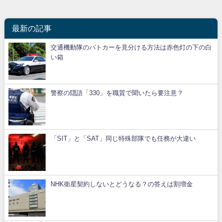
最新の記事
交通機動隊のパトカーを見分ける方法は赤色灯の下の白
い箱
警察の隠語「330」を職質で聞いたら要注意？
「SIT」と「SAT」同じ特殊部隊でも任務が大違い
NHK衛星契約しないとどうなる？の答えは割増金