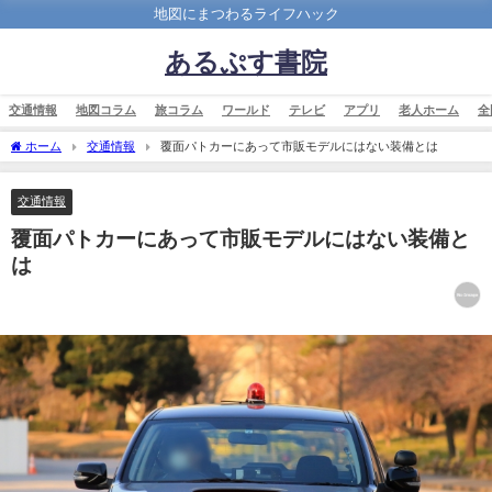
地図にまつわるライフハック
あるぷす書院
交通情報
地図コラム
旅コラム
ワールド
テレビ
アプリ
老人ホーム
全
ホーム
交通情報
覆面パトカーにあって市販モデルにはない装備とは
交通情報
覆面パトカーにあって市販モデルにはない装備と
は