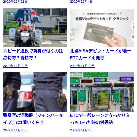
2022年11月15日
2022年12月4日
スピード違反で前科が付くのは
北國VISAデビットカードが唯一
赤切符？青切符？
ETCカードを発行
2022年11月29日
2022年11月22日
警察官の活動服（ジャンパータ
ETCで一般レーンにうっかり入
イプ）は1着いくら？
っちゃった時の対処法
2022年11月26日
2022年11月25日