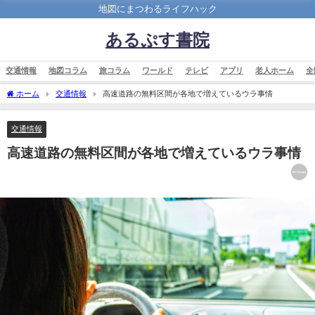
地図にまつわるライフハック
あるぷす書院
交通情報
地図コラム
旅コラム
ワールド
テレビ
アプリ
老人ホーム
全
ホーム
交通情報
高速道路の無料区間が各地で増えているウラ事情
交通情報
高速道路の無料区間が各地で増えているウラ事情