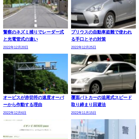
警察のネズミ捕りでレーダー式
プリウスの自動車盗難で使われ
と光電管式の違い
る手口とその対策
2022年12月20日
2022年12月25日
オービスが赤切符の速度オーバ
覆面パトカーの追尾式スピード
ーから作動する理由
取り締まり回避法
2022年12月6日
2022年11月15日