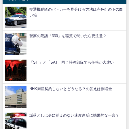
交通機動隊のパトカーを見分ける方法は赤色灯の下の白
い箱
警察の隠語「330」を職質で聞いたら要注意？
「SIT」と「SAT」同じ特殊部隊でも任務が大違い
NHK衛星契約しないとどうなる？の答えは割増金
坂落としは身に覚えのない速度違反に効果的な一言？