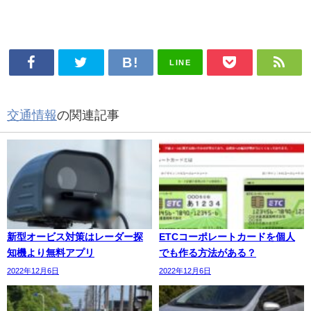
LINE
交通情報
の関連記事
新型オービス対策はレーダー探
ETCコーポレートカードを個人
知機より無料アプリ
でも作る方法がある？
2022年12月6日
2022年12月6日