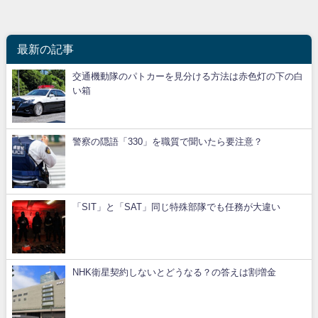
最新の記事
交通機動隊のパトカーを見分ける方法は赤色灯の下の白
い箱
警察の隠語「330」を職質で聞いたら要注意？
「SIT」と「SAT」同じ特殊部隊でも任務が大違い
NHK衛星契約しないとどうなる？の答えは割増金