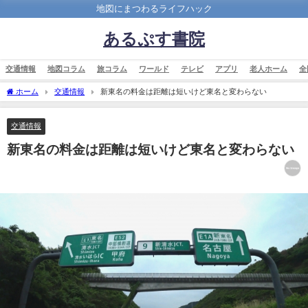
地図にまつわるライフハック
あるぷす書院
交通情報
地図コラム
旅コラム
ワールド
テレビ
アプリ
老人ホーム
全
ホーム
交通情報
新東名の料金は距離は短いけど東名と変わらない
交通情報
新東名の料金は距離は短いけど東名と変わらない