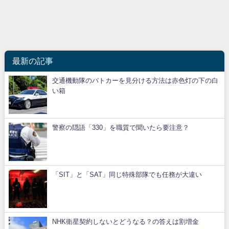
最新の記事
交通機動隊のパトカーを見分ける方法は赤色灯の下の白
い箱
警察の隠語「330」を職質で聞いたら要注意？
「SIT」と「SAT」同じ特殊部隊でも任務が大違い
NHK衛星契約しないとどうなる？の答えは割増金