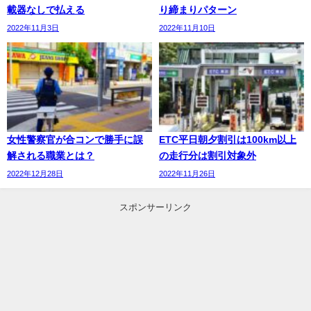
載器なしで払える
り締まりパターン
2022年11月3日
2022年11月10日
女性警察官が合コンで勝手に誤
ETC平日朝夕割引は100km以上
解される職業とは？
の走行分は割引対象外
2022年12月28日
2022年11月26日
スポンサーリンク