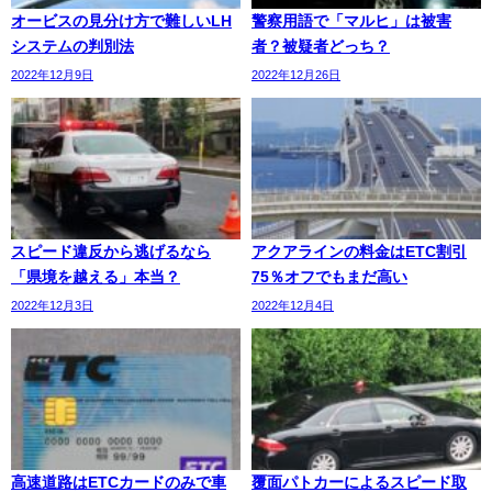
オービスの見分け方で難しいLH
警察用語で「マルヒ」は被害
システムの判別法
者？被疑者どっち？
2022年12月9日
2022年12月26日
スピード違反から逃げるなら
アクアラインの料金はETC割引
「県境を越える」本当？
75％オフでもまだ高い
2022年12月3日
2022年12月4日
高速道路はETCカードのみで車
覆面パトカーによるスピード取