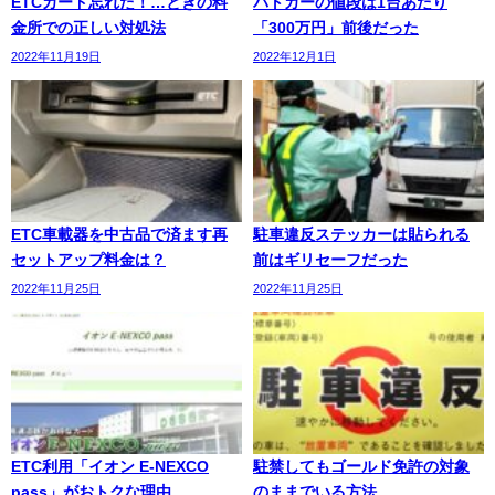
ETCカード忘れた！…ときの料
パトカーの値段は1台あたり
金所での正しい対処法
「300万円」前後だった
2022年11月19日
2022年12月1日
ETC車載器を中古品で済ます再
駐車違反ステッカーは貼られる
セットアップ料金は？
前はギリセーフだった
2022年11月25日
2022年11月25日
ETC利用「イオン E-NEXCO
駐禁してもゴールド免許の対象
pass」がおトクな理由
のままでいる方法