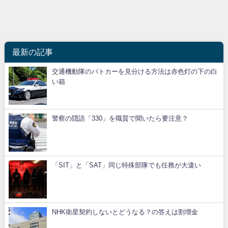
最新の記事
交通機動隊のパトカーを見分ける方法は赤色灯の下の白
い箱
警察の隠語「330」を職質で聞いたら要注意？
「SIT」と「SAT」同じ特殊部隊でも任務が大違い
NHK衛星契約しないとどうなる？の答えは割増金