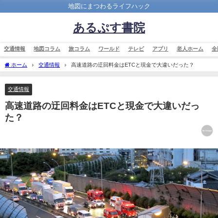
地図にまつわるライフハック
あるぷす書院
交通情報
地図コラム
旅コラム
ワールド
テレビ
アプリ
老人ホーム
全
ホーム
交通情報
高速道路の迂回料金はETCと現金で大違いだった？
交通情報
高速道路の迂回料金はETCと現金で大違いだっ
た？