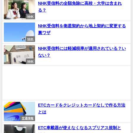
NHK受信料の全額免除に高校・大学は含まれ
る？
NHK
NHK受信料を衛星契約から地上契約に変更する
裏ワザ
NHK
NHK受信料には軽減税率が適用されている？い
ない？
NHK
ETCカードをクレジットカードなしで作る方法
とは
交通情報
ETC車載器が使えなくなるスプリアス規制と