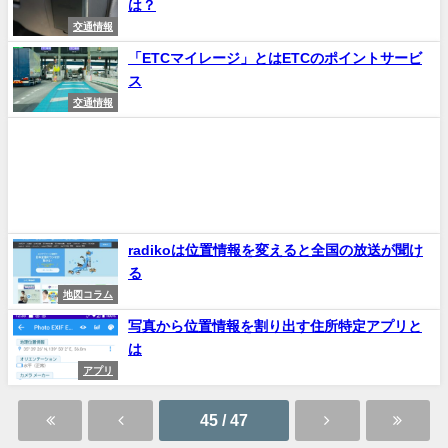
は？
交通情報
「ETCマイレージ」とはETCのポイントサービ
ス
交通情報
radikoは位置情報を変えると全国の放送が聞け
る
地図コラム
写真から位置情報を割り出す住所特定アプリと
は
アプリ
45 / 47