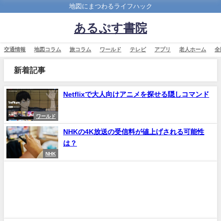
地図にまつわるライフハック
あるぷす書院
交通情報
地図コラム
旅コラム
ワールド
テレビ
アプリ
老人ホーム
全
新着記事
Netflixで大人向けアニメを探せる隠しコマンド
ワールド
NHKの4K放送の受信料が値上げされる可能性
は？
NHK