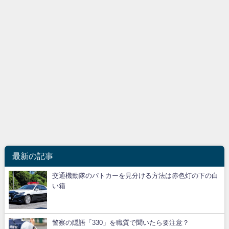
最新の記事
交通機動隊のパトカーを見分ける方法は赤色灯の下の白
い箱
警察の隠語「330」を職質で聞いたら要注意？