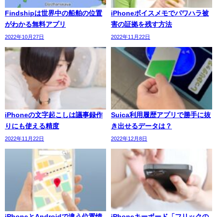
Findshipは世界中の船舶の位置
iPhoneボイスメモでパワハラ被
がわかる無料アプリ
害の証拠を残す方法
2022年10月27日
2022年11月22日
iPhoneの文字起こしは議事録作
Suica利用履歴アプリで勝手に抜
りにも使える精度
き出せるデータは？
2022年11月22日
2022年12月8日
iPhoneとAndroidで違う位置情
iPhoneキーボード「フリックの