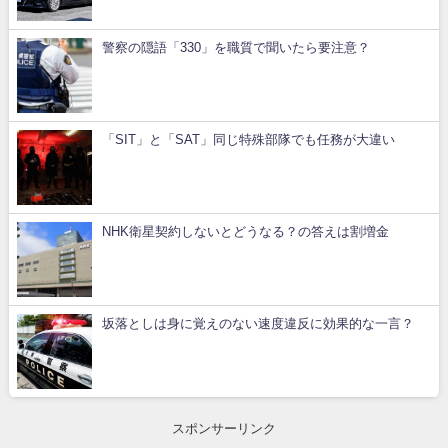
警察の隠語「330」を職質で聞いたら要注意？
「SIT」と「SAT」同じ特殊部隊でも任務が大違い
NHK衛星契約しないとどうなる？の答えは割増金
坂落としは身に覚えのない速度違反に効果的な一言？
スポンサーリンク