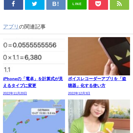
LINE
アプリ
の関連記事
iPhoneの「電卓」を計算式が見
ボイスレコーダーアプリを「盗
えるタイプに変更
聴器」化する使い方
2022年11月20日
2022年12月3日