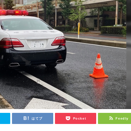
r
はてブ
Pocket
Feedly