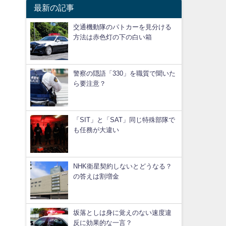
最新の記事
交通機動隊のパトカーを見分ける
方法は赤色灯の下の白い箱
警察の隠語「330」を職質で聞いた
ら要注意？
「SIT」と「SAT」同じ特殊部隊で
も任務が大違い
NHK衛星契約しないとどうなる？
の答えは割増金
坂落としは身に覚えのない速度違
反に効果的な一言？