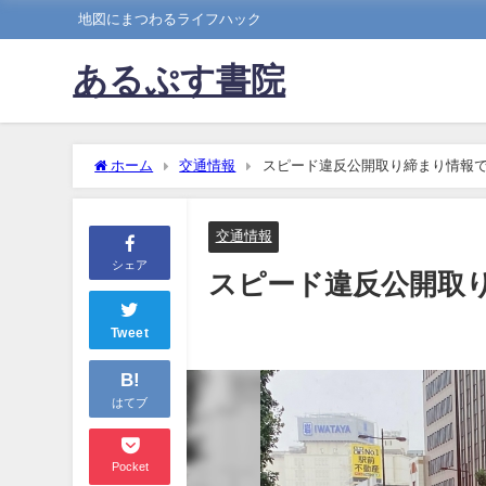
地図にまつわるライフハック
あるぷす書院
ホーム
交通情報
スピード違反公開取り締まり情報
交通情報
シェア
スピード違反公開取
Tweet
B!
はてブ
Pocket