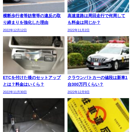
横断歩行者等妨害等の違反の取
高速道路は周回走行で何周して
り締まりを強化した理由
も料金は同じか？
2022年12月12日
2022年11月2日
ETCを付けた後のセットアップ
クラウンパトカーの値段は新車1
とは？料金はいくら？
台300万円くらい？
2022年11月30日
2022年12月9日