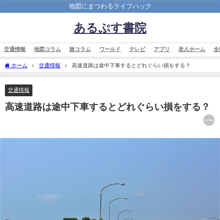
地図にまつわるライフハック
あるぷす書院
交通情報
地図コラム
旅コラム
ワールド
テレビ
アプリ
老人ホーム
全
ホーム
交通情報
高速道路は途中下車するとどれぐらい損をする？
交通情報
高速道路は途中下車するとどれぐらい損をする？