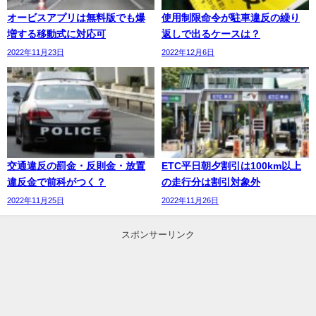
オービスアプリは無料版でも爆
使用制限命令が駐車違反の繰り
増する移動式に対応可
返しで出るケースは？
2022年11月23日
2022年12月6日
交通違反の罰金・反則金・放置
ETC平日朝夕割引は100km以上
違反金で前科がつく？
の走行分は割引対象外
2022年11月25日
2022年11月26日
スポンサーリンク