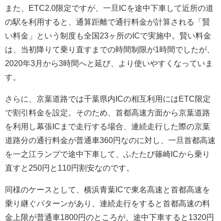
また、ETC2.0限定ですが、一旦ICを途中下車して近所の道
の駅を利用すると、通算距離で通行料金が計算される「賢
い料金」という制度も全国23ヶ所のICで実施中。賢い料金
は、当初降りて乗り直すまでの時間制限が1時間でしたが、
2020年3月から3時間へと延び、より使いやすくなっていま
す。
さらに、京葉道路では千葉県内ICの相互利用にはETC限定
で割引料金を設定。そのため、首都高速方面から京葉道路
を利用し幕張ICまで走行する場合、連続走行した際の京葉
道路分の通行料金が普通車360円なのに対し、一旦首都高速
を一之江ランプで途中下車して、ふたたび篠崎ICから乗り
直すと250円と110円割安なのです。
同様のケースとして、横浜青葉ICで東名高速と首都高速を
乗り継ぐパターンがあり、連続走行をすると首都高速の料
金上限が普通車1800円のところが、途中下車すると1320円