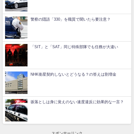
警察の隠語「330」を職質で聞いたら要注意？
「SIT」と「SAT」同じ特殊部隊でも任務が大違い
NHK衛星契約しないとどうなる？の答えは割増金
坂落としは身に覚えのない速度違反に効果的な一言？
スポンサーリンク