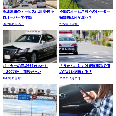
高速道路のオービスは速度40キ
移動式オービス対応のレーダー
ロオーバーで作動
探知機は何が違う？
2022年11月25日
2022年11月9日
パトカーの値段は1台あたり
「うかんむり」は警察用語で何
「300万円」前後だった
の犯罪を意味する？
2022年12月1日
2022年12月28日