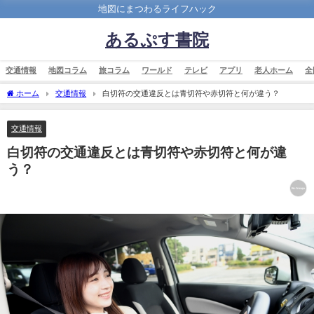
地図にまつわるライフハック
あるぷす書院
交通情報
地図コラム
旅コラム
ワールド
テレビ
アプリ
老人ホーム
全
ホーム
交通情報
白切符の交通違反とは青切符や赤切符と何が違う？
交通情報
白切符の交通違反とは青切符や赤切符と何が違
う？