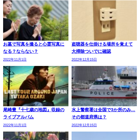
お墓で写真を撮ると心霊写真に
盗聴器を仕掛ける場所を覚えて
なる？ならない？
大掃除ついでに確認
2022年11月1日
2022年12月15日
尾崎豊『十七歳の地図』収録の
水上警察署は全国で3か所のみ…
ライブアルバム
その都道府県は？
2022年11月1日
2022年12月15日