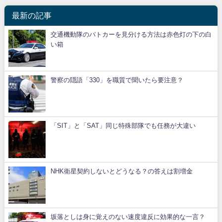
最新の記事
交通機動隊のパトカーを見分ける方法は赤色灯の下の白
い箱
警察の隠語「330」を職質で聞いたら要注意？
「SIT」と「SAT」同じ特殊部隊でも任務が大違い
NHK衛星契約しないとどうなる？の答えは割増金
坂落としは身に覚えのない速度違反に効果的な一言？