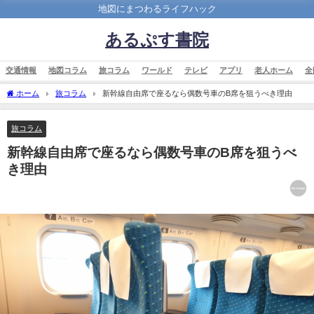
地図にまつわるライフハック
あるぷす書院
交通情報
地図コラム
旅コラム
ワールド
テレビ
アプリ
老人ホーム
全
ホーム
旅コラム
新幹線自由席で座るなら偶数号車のB席を狙うべき理由
旅コラム
新幹線自由席で座るなら偶数号車のB席を狙うべ
き理由