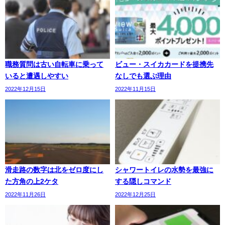
職務質問は古い自転車に乗って
ビュー・スイカカードを提携先
いると遭遇しやすい
なしでも選ぶ理由
2022年12月15日
2022年11月15日
滑走路の数字は北をゼロ度にし
シャワートイレの水勢を最強に
た方角の上2ケタ
する隠しコマンド
2022年11月26日
2022年12月25日