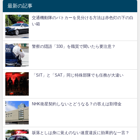
最新の記事
交通機動隊のパトカーを見分ける方法は赤色灯の下の白
い箱
警察の隠語「330」を職質で聞いたら要注意？
「SIT」と「SAT」同じ特殊部隊でも任務が大違い
NHK衛星契約しないとどうなる？の答えは割増金
坂落としは身に覚えのない速度違反に効果的な一言？