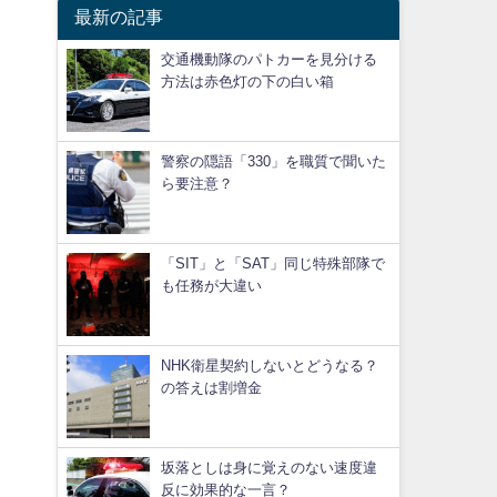
最新の記事
交通機動隊のパトカーを見分ける
方法は赤色灯の下の白い箱
警察の隠語「330」を職質で聞いた
ら要注意？
「SIT」と「SAT」同じ特殊部隊で
も任務が大違い
NHK衛星契約しないとどうなる？
の答えは割増金
坂落としは身に覚えのない速度違
反に効果的な一言？