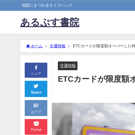
地図にまつわるライフハック
あるぷす書院
ホーム
交通情報
ETCカードが限度額オーバーした
交通情報
シェア
ETCカードが限度額
Tweet
B!
はてブ
Pocket