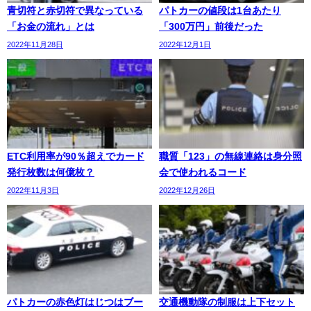
青切符と赤切符で異なっている
パトカーの値段は1台あたり
「お金の流れ」とは
「300万円」前後だった
2022年11月28日
2022年12月1日
ETC利用率が90％超えでカード
職質「123」の無線連絡は身分照
発行枚数は何億枚？
会で使われるコード
2022年11月3日
2022年12月26日
パトカーの赤色灯はじつはブー
交通機動隊の制服は上下セット