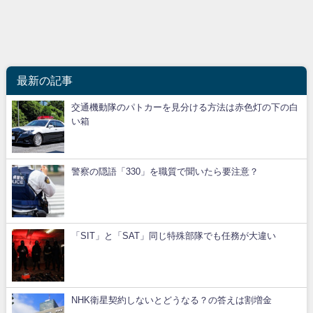
最新の記事
交通機動隊のパトカーを見分ける方法は赤色灯の下の白
い箱
警察の隠語「330」を職質で聞いたら要注意？
「SIT」と「SAT」同じ特殊部隊でも任務が大違い
NHK衛星契約しないとどうなる？の答えは割増金