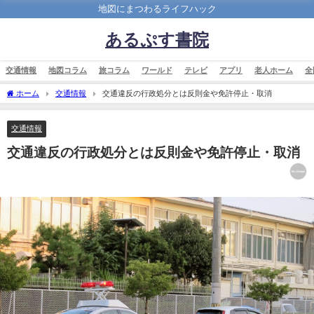
地図にまつわるライフハック
あるぷす書院
交通情報
地図コラム
旅コラム
ワールド
テレビ
アプリ
老人ホーム
全
ホーム
交通情報
交通違反の行政処分とは反則金や免許停止・取消
交通情報
交通違反の行政処分とは反則金や免許停止・取消