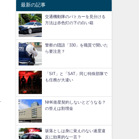
最新の記事
交通機動隊のパトカーを見分ける
方法は赤色灯の下の白い箱
警察の隠語「330」を職質で聞いた
ら要注意？
「SIT」と「SAT」同じ特殊部隊で
も任務が大違い
こ
NHK衛星契約しないとどうなる？
の答えは割増金
坂落としは身に覚えのない速度違
反に効果的な一言？