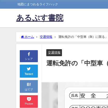
地図にまつわるライフハック
あるぷす書院
ホーム
交通情報
運転免許の「中型車（8t）に限る
交通情報
シェア
運転免許の「中型車（
Tweet
B!
はてブ
Pocket