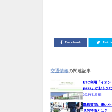
Facebook
Twitt
交通情報
の関連記事
ETC利用「イオン 
pass」がおトク
2022年11月3日
職務質問に遭いや
見的特徴とは？