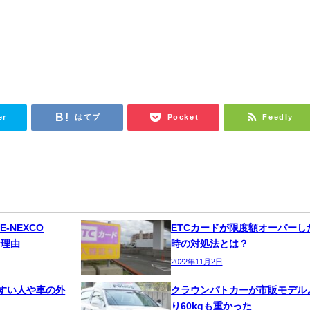
er
はてブ
Pocket
Feedly
E-NEXCO
ETCカードが限度額オーバーし
な理由
時の対処法とは？
2022年11月2日
すい人や車の外
クラウンパトカーが市販モデル
り60kgも重かった