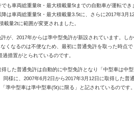
免許でも車両総重量8t・最大積載量5tまでの自動車が運転でき
降は車両総重量5t・最大積載量3.5tに、さらに2017年3月1
大積載量2tに範囲が変更されました。
免許が、2017年からは準中型免許が新設されています。し
きなくなるのは不便なため、最初に普通免許を取った時点で
経過措置がとられているのです。
前に取得した普通免許は自動的に中型免許となり「中型車は中型
。同様に、2007年6月2日から2017年3月12日に取得した普
「準中型車は準中型車(5t)に限る」と記されているのです