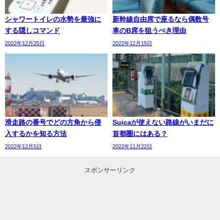
シャワートイレの水勢を最強に
新幹線自由席で座るなら偶数号
する隠しコマンド
車のB席を狙うべき理由
2022年12月25日
2022年12月15日
滑走路の番号でどの方角から侵
Suicaが使えない路線がいまだに
入するかを知る方法
首都圏にはある？
2022年12月5日
2022年11月22日
スポンサーリンク