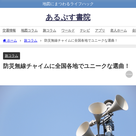
地図にまつわるライフハック
あるぷす書院
交通情報
地図コラム
旅コラム
ワールド
テレビ
アプリ
老人ホーム
全
ホーム
旅コラム
防災無線チャイムに全国各地でユニークな選曲！
旅コラム
防災無線チャイムに全国各地でユニークな選曲！