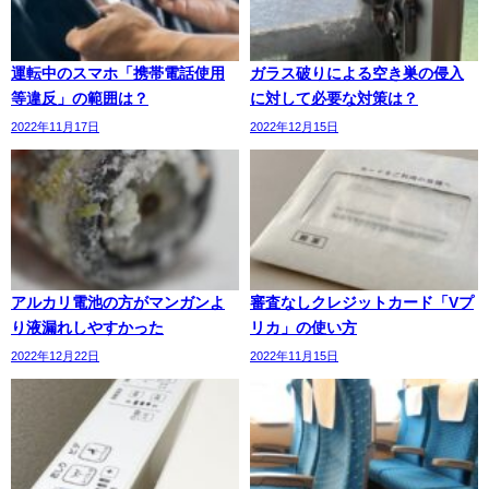
運転中のスマホ「携帯電話使用
ガラス破りによる空き巣の侵入
等違反」の範囲は？
に対して必要な対策は？
2022年11月17日
2022年12月15日
アルカリ電池の方がマンガンよ
審査なしクレジットカード「Vプ
り液漏れしやすかった
リカ」の使い方
2022年12月22日
2022年11月15日