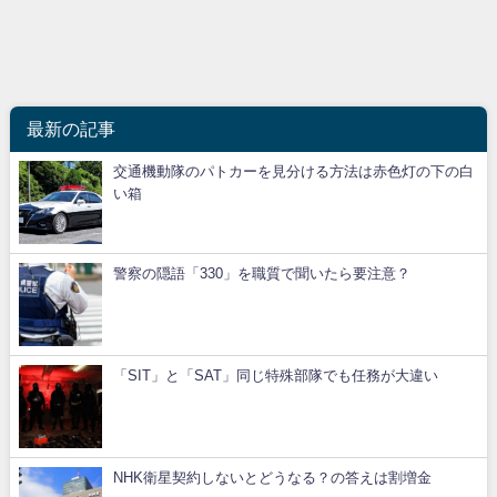
最新の記事
交通機動隊のパトカーを見分ける方法は赤色灯の下の白
い箱
警察の隠語「330」を職質で聞いたら要注意？
「SIT」と「SAT」同じ特殊部隊でも任務が大違い
NHK衛星契約しないとどうなる？の答えは割増金