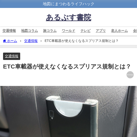
地図にまつわるライフハック
あるぷす書院
交通情報
地図コラム
旅コラム
ワールド
テレビ
アプリ
老人ホーム
全
ホーム
交通情報
ETC車載器が使えなくなるスプリアス規制とは？
交通情報
ETC車載器が使えなくなるスプリアス規制とは？