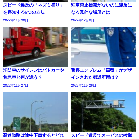
スピード違反の「ネズミ捕り」
駐車禁止標識がないのに違反に
を察知する6つの方法
なる意外な場所とは
2022年11月30日
2022年12月8日
消防車のサイレンはパトカーや
警察エンブレム「薔薇」がデザ
救急車と何が違う？
インされた都道府県は？
2022年11月27日
2022年11月28日
高速道路は途中下車するとどれ
スピード違反でオービスの検挙