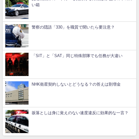
い箱
警察の隠語「330」を職質で聞いたら要注意？
「SIT」と「SAT」同じ特殊部隊でも任務が大違い
NHK衛星契約しないとどうなる？の答えは割増金
坂落としは身に覚えのない速度違反に効果的な一言？