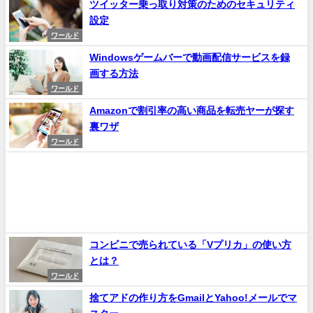
ツイッター乗っ取り対策のためのセキュリティ
設定
ワールド
Windowsゲームバーで動画配信サービスを録
画する方法
ワールド
Amazonで割引率の高い商品を転売ヤーが探す
裏ワザ
ワールド
コンビニで売られている「Vプリカ」の使い方
とは？
ワールド
捨てアドの作り方をGmailとYahoo!メールでマ