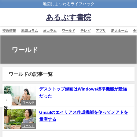
地図にまつわるライフハック
あるぷす書院
交通情報
地図コラム
旅コラム
ワールド
テレビ
アプリ
老人ホーム
全
ワールド
ワールドの記事一覧
デスクトップ録画はWindows標準機能が最強
だった
→
ワールド
Gmailのエイリアス作成機能を使ってメアドを
量産する
ワールド