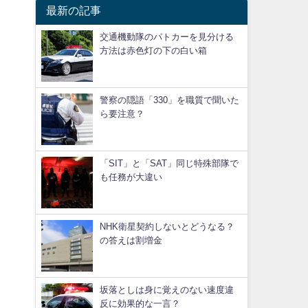
最新の記事
交通機動隊のパトカーを見分ける
方法は赤色灯の下の白い箱
警察の隠語「330」を職質で聞いた
ら要注意？
「SIT」と「SAT」同じ特殊部隊で
も任務が大違い
」
NHK衛星契約しないとどうなる？
の答えは割増金
坂落としは身に覚えのない速度違
反に効果的な一言？