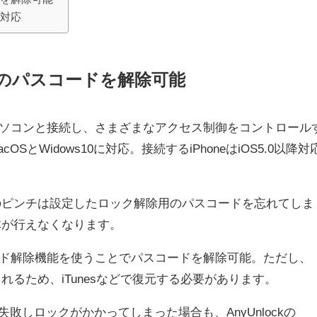
も対応
ックのパスコードを解除可能
oneをパソコンと接続し、さまざまなアクセス制御をコントロール
cOSとWidows10に対応。接続するiPhoneはiOS5.0以降対
一番のピンチは設定したロック解除用のパスコードを忘れてしま
自体が行えなくなります。
スコード解除機能を使うことでパスコードを解除可能。ただし、
されるため、iTunesなどで復元する必要があります。
ンに失敗しロックがかかってしまった場合も、AnyUnlockの