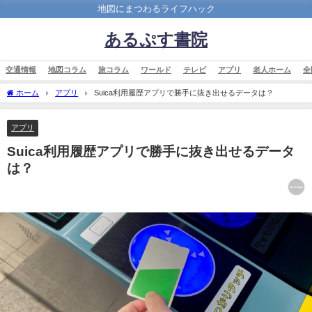
地図にまつわるライフハック
あるぷす書院
交通情報
地図コラム
旅コラム
ワールド
テレビ
アプリ
老人ホーム
全
ホーム
アプリ
Suica利用履歴アプリで勝手に抜き出せるデータは？
アプリ
Suica利用履歴アプリで勝手に抜き出せるデータ
は？