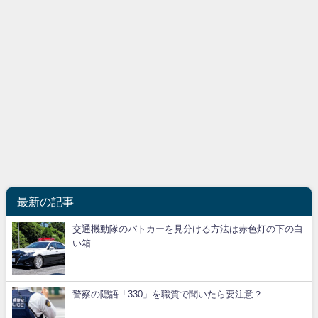
最新の記事
交通機動隊のパトカーを見分ける方法は赤色灯の下の白
い箱
警察の隠語「330」を職質で聞いたら要注意？