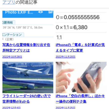
アプリ
の関連記事
写真から位置情報を割り出す住
iPhoneの「電卓」を計算式が見
所特定アプリとは
えるタイプに変更
2022年10月28日
2022年11月20日
フライトレーダー24の使い方で
iPhone「空白の長押し」ほかキ
世界情勢がわかる
ー操作の便利テク集
2022年12月4日
2022年11月25日