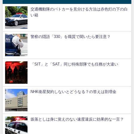
交通機動隊のパトカーを見分ける方法は赤色灯の下の白
い箱
警察の隠語「330」を職質で聞いたら要注意？
「SIT」と「SAT」同じ特殊部隊でも任務が大違い
NHK衛星契約しないとどうなる？の答えは割増金
坂落としは身に覚えのない速度違反に効果的な一言？