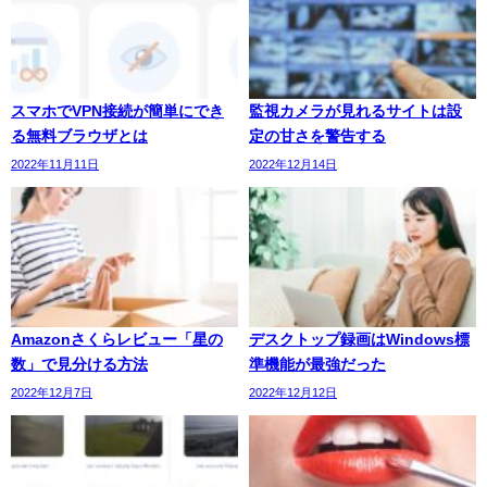
スマホでVPN接続が簡単にでき
監視カメラが見れるサイトは設
る無料ブラウザとは
定の甘さを警告する
2022年11月11日
2022年12月14日
Amazonさくらレビュー「星の
デスクトップ録画はWindows標
数」で見分ける方法
準機能が最強だった
2022年12月7日
2022年12月12日