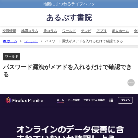
地図にまつわるライフハック
あるぷす書院
交通情報
地図コラム
旅コラム
ワールド
テレビ
アプリ
老人ホーム
全
ホーム
ワールド
パスワード漏洩がメアドを入れるだけで確認できる
ワールド
パスワード漏洩がメアドを入れるだけで確認でき
る