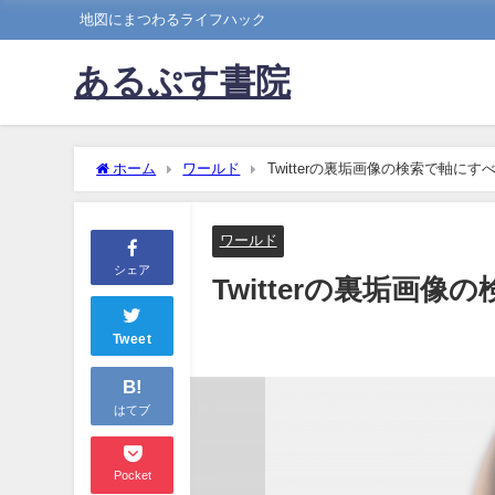
地図にまつわるライフハック
あるぷす書院
ホーム
ワールド
Twitterの裏垢画像の検索で軸に
ワールド
シェア
Twitterの裏垢画
Tweet
B!
はてブ
Pocket