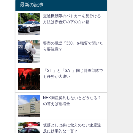
最新の記事
交通機動隊のパトカーを見分ける
方法は赤色灯の下の白い箱
警察の隠語「330」を職質で聞いた
ら要注意？
「SIT」と「SAT」同じ特殊部隊で
も任務が大違い
NHK衛星契約しないとどうなる？
の答えは割増金
坂落としは身に覚えのない速度違
反に効果的な一言？