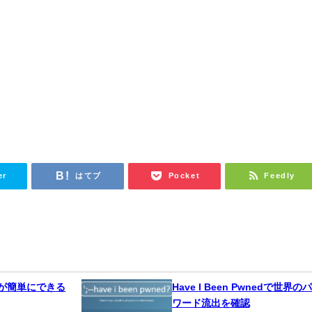
er
はてブ
Pocket
Feedly
続が簡単にできる
Have I Been Pwnedで世界の
ワード流出を確認