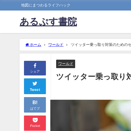
地図にまつわるライフハック
あるぷす書院
ホーム
ワールド
ツイッター乗っ取り対策のための
ワールド
シェア
ツイッター乗っ取り
Tweet
B!
はてブ
Pocket