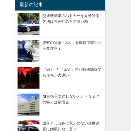
最新の記事
交通機動隊のパトカーを見分ける
方法は赤色灯の下の白い箱
警察の隠語「330」を職質で聞いた
ら要注意？
「SIT」と「SAT」同じ特殊部隊で
も任務が大違い
NHK衛星契約しないとどうなる？
の答えは割増金
坂落としは身に覚えのない速度違
反に効果的な一言？