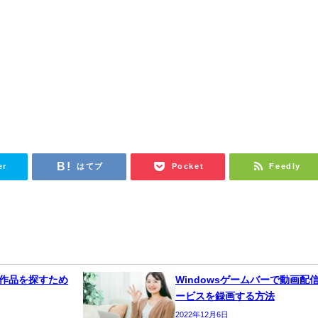
er
はてブ
Pocket
Feedly
チな作品を探すため
Windowsゲームバーで動画配
ービスを録画する方法
2022年12月6日