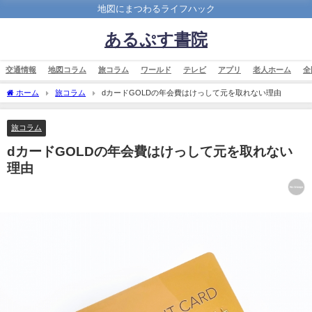
地図にまつわるライフハック
あるぷす書院
交通情報
地図コラム
旅コラム
ワールド
テレビ
アプリ
老人ホーム
全
ホーム
旅コラム
dカードGOLDの年会費はけっして元を取れない理由
旅コラム
dカードGOLDの年会費はけっして元を取れない
理由