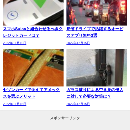
スマホSuicaと組合わせるべきク
帰省ドライブで活躍するオービ
レジットカードは？
スアプリ無料3選
2022年11月15日
2022年12月15日
セゾンカードであえてアメック
ガラス破りによる空き巣の侵入
スを選ぶメリット
に対して必要な対策は？
2022年11月15日
2022年12月15日
スポンサーリンク