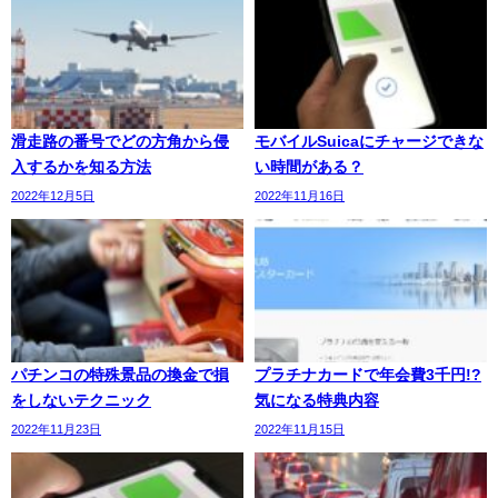
滑走路の番号でどの方角から侵
モバイルSuicaにチャージできな
入するかを知る方法
い時間がある？
2022年12月5日
2022年11月16日
パチンコの特殊景品の換金で損
プラチナカードで年会費3千円!?
をしないテクニック
気になる特典内容
2022年11月23日
2022年11月15日