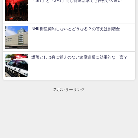
「SIT」と「SAT」同じ特殊部隊でも任務が大違い
NHK衛星契約しないとどうなる？の答えは割増金
坂落としは身に覚えのない速度違反に効果的な一言？
スポンサーリンク