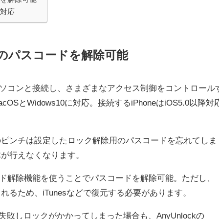
も対応
ックのパスコードを解除可能
oneをパソコンと接続し、さまざまなアクセス制御をコントロール
cOSとWidows10に対応。接続するiPhoneはiOS5.0以降対
一番のピンチは設定したロック解除用のパスコードを忘れてしま
自体が行えなくなります。
スコード解除機能を使うことでパスコードを解除可能。ただし、
されるため、iTunesなどで復元する必要があります。
ンに失敗しロックがかかってしまった場合も、AnyUnlockの