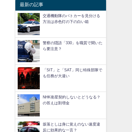
最新の記事
交通機動隊のパトカーを見分ける
方法は赤色灯の下の白い箱
警察の隠語「330」を職質で聞いた
ら要注意？
「SIT」と「SAT」同じ特殊部隊で
も任務が大違い
」
NHK衛星契約しないとどうなる？
の答えは割増金
坂落としは身に覚えのない速度違
反に効果的な一言？