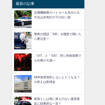
最新の記事
交通機動隊のパトカーを見分ける
方法は赤色灯の下の白い箱
警察の隠語「330」を職質で聞いた
ら要注意？
「SIT」と「SAT」同じ特殊部隊で
も任務が大違い
NHK衛星契約しないとどうなる？
の答えは割増金
坂落としは身に覚えのない速度違
反に効果的な一言？