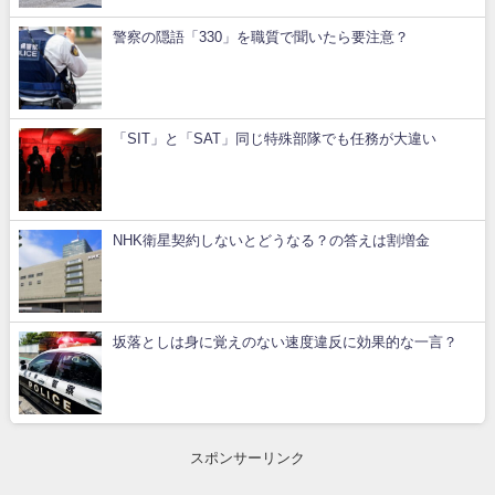
警察の隠語「330」を職質で聞いたら要注意？
「SIT」と「SAT」同じ特殊部隊でも任務が大違い
NHK衛星契約しないとどうなる？の答えは割増金
坂落としは身に覚えのない速度違反に効果的な一言？
スポンサーリンク