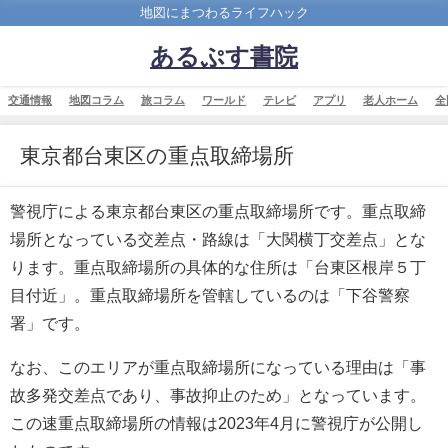
地図にまつわるライフハック
あるぷす書院
交通情報
地図コラム
旅コラム
ワールド
テレビ
アプリ
老人ホーム
全
東京都台東区の重点取締場所
警視庁による東京都台東区の重点取締場所です。重点取締
場所となっている交差点・路線は「大関横丁交差点」とな
ります。重点取締場所の具体的な住所は「台東区根岸５丁
目付近」。重点取締場所を管轄しているのは「下谷警察
署」です。
なお、このエリアが重点取締場所になっている理由は「事
故多発交差点であり、事故抑止のため」となっています。
この速重点取締場所の情報は2023年4月に警視庁が公開し