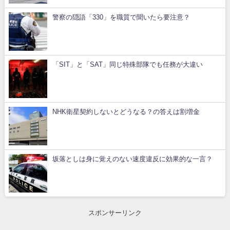
警察の隠語「330」を職質で聞いたら要注意？
「SIT」と「SAT」同じ特殊部隊でも任務が大違い
NHK衛星契約しないとどうなる？の答えは割増金
坂落としは身に覚えのない速度違反に効果的な一言？
スポンサーリンク