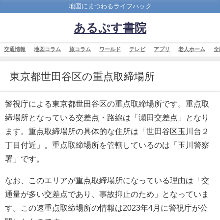
地図にまつわるライフハック
あるぷす書院
交通情報
地図コラム
旅コラム
ワールド
テレビ
アプリ
老人ホーム
全
東京都世田谷区の重点取締場所
警視庁による東京都世田谷区の重点取締場所です。重点取
締場所となっている交差点・路線は「瀬田交差点」となり
ます。重点取締場所の具体的な住所は「世田谷区玉川台２
丁目付近」。重点取締場所を管轄しているのは「玉川警察
署」です。
なお、このエリアが重点取締場所になっている理由は「交
通量が多い交差点であり、事故抑止のため」となっていま
す。この速重点取締場所の情報は2023年4月に警視庁が公